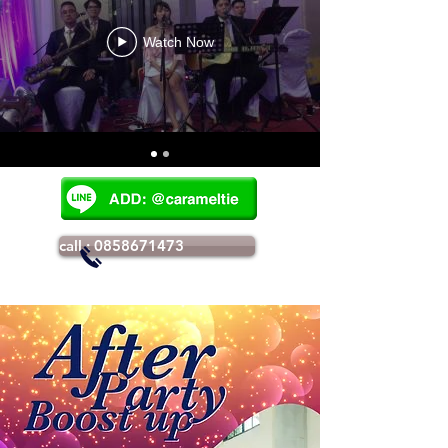
Watch Now
call : 0858671473